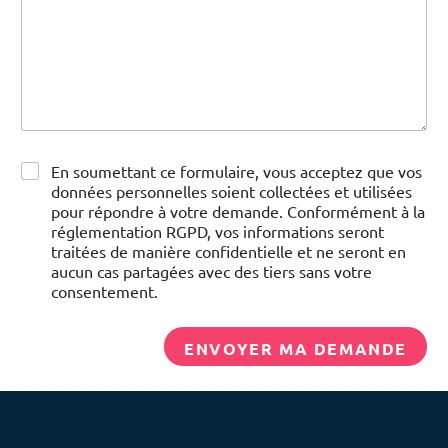
C
En soumettant ce formulaire, vous acceptez que vos
o
données personnelles soient collectées et utilisées
n
pour répondre à votre demande. Conformément à la
s
réglementation RGPD, vos informations seront
e
traitées de manière confidentielle et ne seront en
n
aucun cas partagées avec des tiers sans votre
t
consentement.
e
m
e
ENVOYER MA DEMANDE
n
t
A
*
l
t