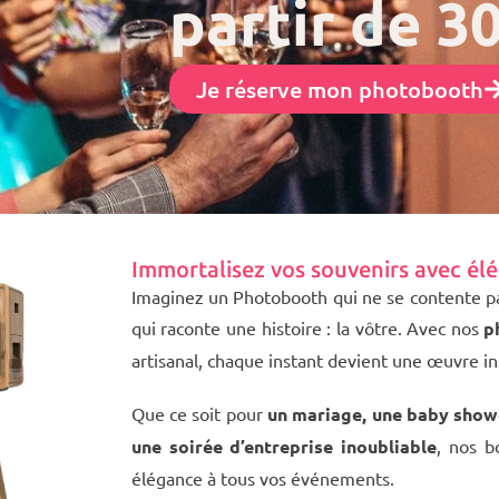
partir de 3
Je réserve mon photobooth
Immortalisez vos souvenirs avec
él
Imaginez un Photobooth qui ne se contente p
qui raconte une histoire : la vôtre. Avec nos
p
artisanal, chaque instant devient une œuvre i
Que ce soit pour
un mariage, une baby showe
une soirée d’entreprise inoubliable
, nos b
élégance à tous vos événements.