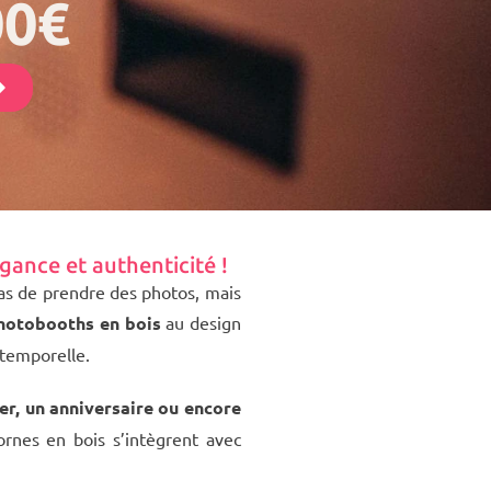
00€
égance
et
authenticité
!
as de prendre des photos, mais
hotobooths en bois
au design
ntemporelle.
r, un anniversaire ou encore
ornes en bois s’intègrent avec